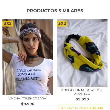
PRODUCTOS SIMILARES
3X2
3X2
VINCHA CON NUDO #STONE
AMARILLO
VINCHA "TRUENOTIERRA"
$9.990
$9.990
3
cuotas sin interés de
$3.330